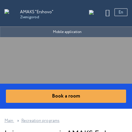
Sanatoriums
AMAKS "Ershovo"
En
Zvenigorod
Ру
En
AMAKS "Ershovo"
Mobile application
中文
Zvenigorod
AMAKS "EcoPark"
Ekaterinburg
AMAKS "Shakhter"
Essentuki
AMAKS "Staraya Russa"
Book a room
Novgorod region
AMAKS "Ust-Kachka"
Perm Region
Main
Recreation programs