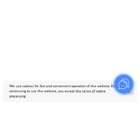
AMAKS City Hotel
Ufa
AMAKS Congress Hotel
Khabarovsk
We use cookies for fast and convenient operation of the website. By
continuing to use the website, you accept
the terms of cookie
ОК
processing