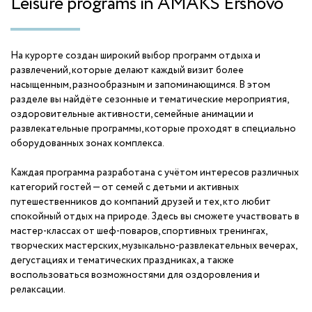
Leisure programs in AMAKS Ershovo
AMAKS "Orbita"
Krasnodarskiy kray
На курорте создан широкий выбор программ отдыха и
AMAKS "Krasnaya Pakhra"
развлечений, которые делают каждый визит более
Moscow
насыщенным, разнообразным и запоминающимся. В этом
разделе вы найдёте сезонные и тематические мероприятия,
AMAKS "Novaya Istra"
оздоровительные активности, семейные анимации и
Moscow region
развлекательные программы, которые проходят в специально
оборудованных зонах комплекса.
Hotels
Каждая программа разработана с учётом интересов различных
категорий гостей — от семей с детьми и активных
путешественников до компаний друзей и тех, кто любит
AMAKS Hotel Azov
спокойный отдых на природе. Здесь вы сможете участвовать в
Azov
мастер-классах от шеф-поваров, спортивных тренингах,
творческих мастерских, музыкально-развлекательных вечерах,
AMAKS Congress Hotel
дегустациях и тематических праздниках, а также
Belgorod
воспользоваться возможностями для оздоровления и
релаксации.
AMAKS Premier Hotel