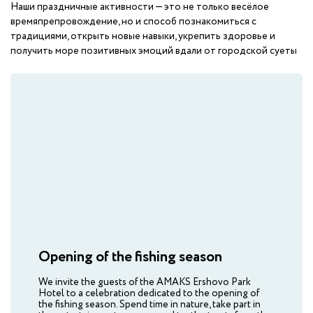
Наши праздничные активности — это не только весёлое
Bobruisk
времяпрепровождение, но и способ познакомиться с
традициями, открыть новые навыки, укрепить здоровье и
AMAKS "Valdaiskie Zori"
получить море позитивных эмоций вдали от городской суеты
Valdai
AMAKS Hotel "Russia"
Veliky Novgorod
AMAKS "Zolotoe Koltso"
Vladimir
AMAKS Park Hotel
Voronezh
AMAKS Visit Hotel
Opening of the fishing season
Gomel
We invite the guests of the AMAKS Ershovo Park
Hotel to a celebration dedicated to the opening of
AMAKS "Centralnaya"
the fishing season. Spend time in nature, take part in
Izhevsk