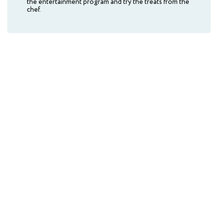
the entertainment program and try the treats from the
chef.
AMAKS City Hotel
Yoshkar-Ola
AMAKS Safar-Hotel
Kazan
AMAKS City Hotel
Krasnoyarsk
Kurgan Hotel
Kurgan
AMAKS "Polyarnaya Zvezda"
Novy Urengoy
AMAKS Hotel Omsk
Omsk